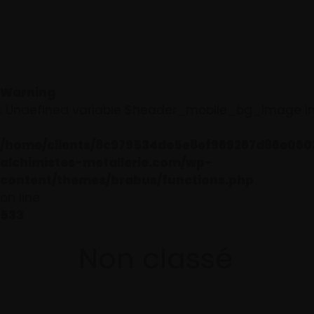
Warning
: Undefined variable $header_mobile_bg_image i
/home/clients/8c979534de5e8ef969267d86e0603
alchimistes-metallerie.com/wp-
content/themes/brabus/functions.php
on line
533
Non classé