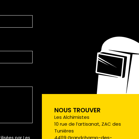
NOUS TROUVER
Les Alchimistes
10 rue de l’artisanat, ZAC des
Tunières
44119 Grandchamp-des-
lisées par Les