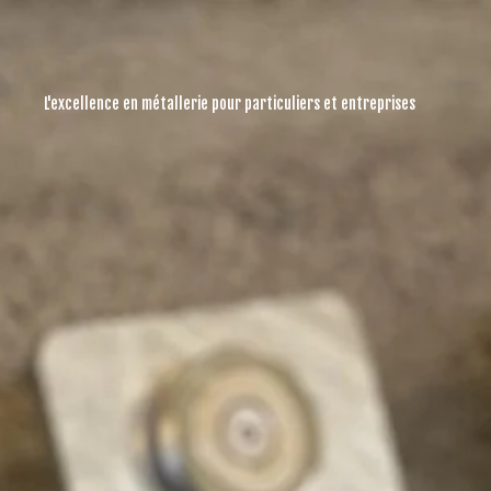
L'excellence en métallerie pour particuliers et entreprises